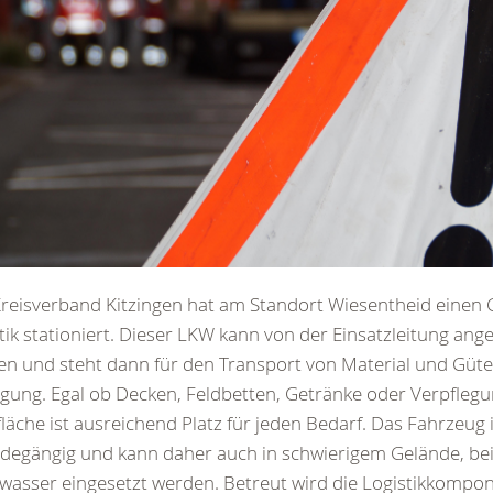
reisverband Kitzingen hat am Standort Wiesentheid einen
tik stationiert. Dieser LKW kann von der Einsatzleitung ang
n und steht dann für den Transport von Material und Güte
gung. Egal ob Decken, Feldbetten, Getränke oder Verpflegun
läche ist ausreichend Platz für jeden Bedarf. Das Fahrzeug i
degängig und kann daher auch in schwierigem Gelände, be
asser eingesetzt werden. Betreut wird die Logistikkompo