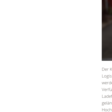
Der K
Logis
werde
Verfü
Ladef
gelän
Hochw