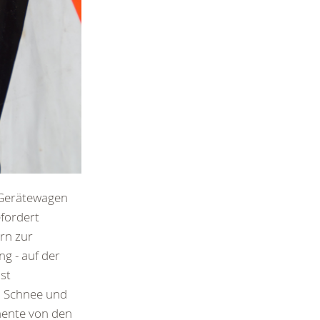
 Gerätewagen
efordert
rn zur
g - auf der
st
i Schnee und
nente von den