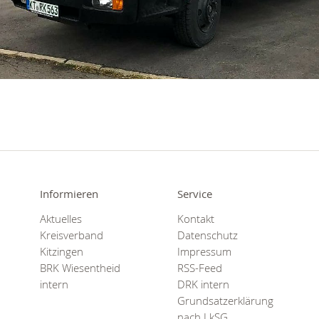
Informieren
Service
Aktuelles
Kontakt
Kreisverband
Datenschutz
Kitzingen
Impressum
BRK Wiesentheid
RSS-Feed
intern
DRK intern
Grundsatzerklärung
nach LkSG