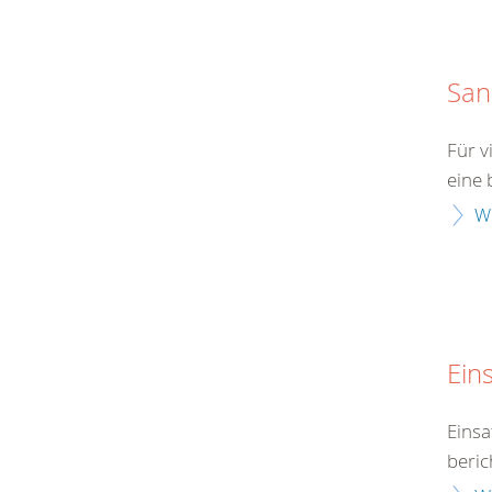
San
Für v
eine 
W
Eins
Einsa
beric