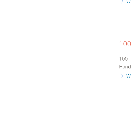
W
100
100 -
Handt
W