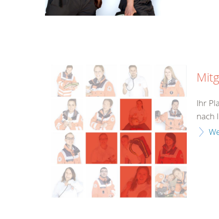
Mitg
Ihr Pl
nach I
We