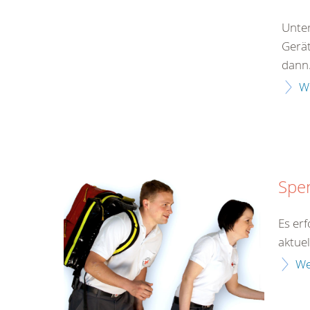
Unter
Gerät
dann.
W
Spen
Es er
aktue
We