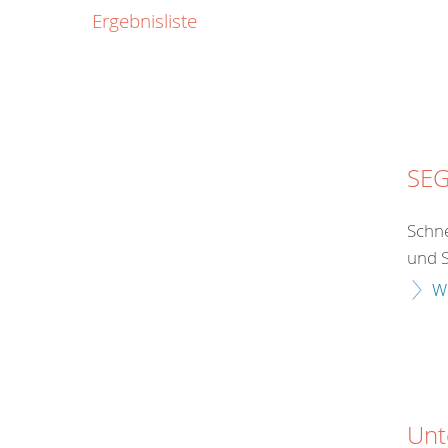
0800
Ergebnisliste
00
Infos fü
kostenf
rund um d
SEG
Schne
und S
W
Unt