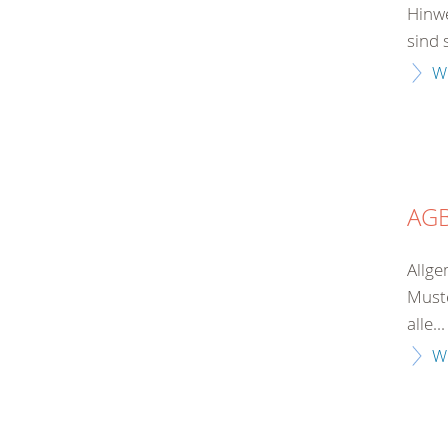
Hinwe
sind 
W
AG
Allge
Muste
alle...
W