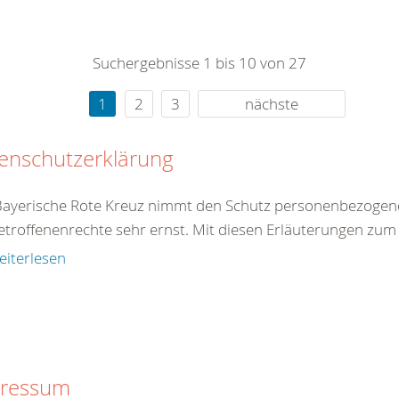
0
365
0
r Sie
Suchergebnisse 1 bis 10 von 27
rei
ie Uhr
1
2
3
nächste
enschutzerklärung
Bayerische Rote Kreuz nimmt den Schutz personenbezogen
etroffenenrechte sehr ernst. Mit diesen Erläuterungen zum
eiterlesen
ressum