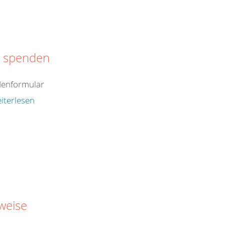
t spenden
enformular
iterlesen
weise