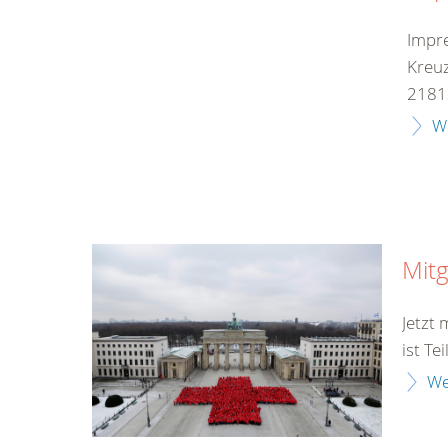
Impr
Kreuz
21813
W
Mitg
Jetzt
ist Te
We