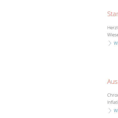
Sta
Herzl
Wiese
W
Aus
Chron
Infla
W