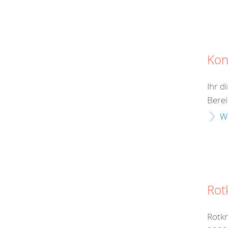
Kon
Ihr d
Berei
W
Rot
Rotkr