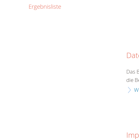
0800
Ergebnisliste
00
Infos fü
kostenf
rund um d
Dat
Das 
die B
W
Imp