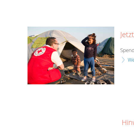
Jetz
Spend
We
Hin