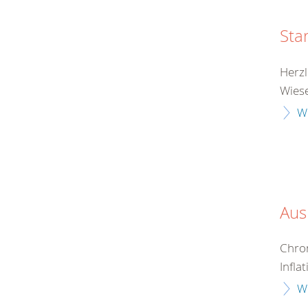
Sta
Herzl
Wiese
W
Aus
Chron
Infla
W