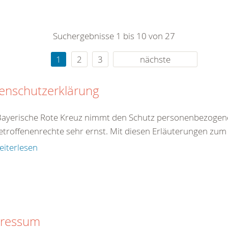
0
365
0
r Sie
Suchergebnisse 1 bis 10 von 27
rei
ie Uhr
1
2
3
nächste
enschutzerklärung
Bayerische Rote Kreuz nimmt den Schutz personenbezogen
etroffenenrechte sehr ernst. Mit diesen Erläuterungen zum
eiterlesen
ressum