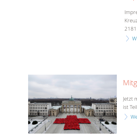
Impr
Kreuz
21813
W
Mitg
Jetzt
ist Te
We