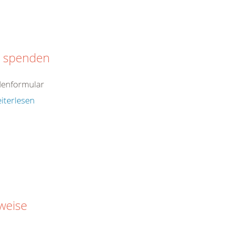
t spenden
enformular
iterlesen
weise