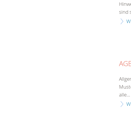
Hinwe
sind 
W
AG
Allge
Muste
alle...
W