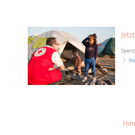
Jetz
Spend
We
Hin