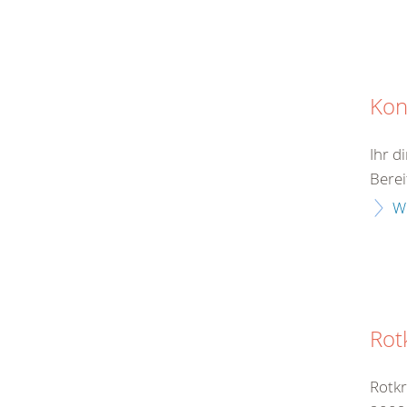
Kon
Ihr d
Berei
W
Rot
Rotkr