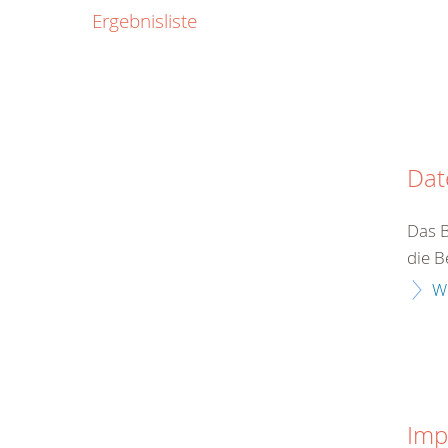
0800
Ergebnisliste
00
Infos fü
kostenf
rund um d
Dat
Das 
die B
W
Imp