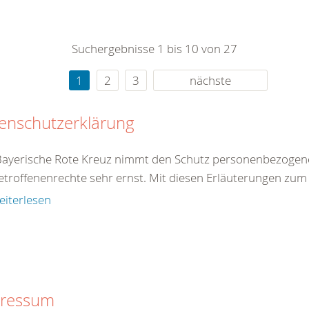
0
365
0
r Sie
Suchergebnisse 1 bis 10 von 27
rei
ie Uhr
1
2
3
nächste
enschutzerklärung
Bayerische Rote Kreuz nimmt den Schutz personenbezogen
etroffenenrechte sehr ernst. Mit diesen Erläuterungen zum
eiterlesen
ressum