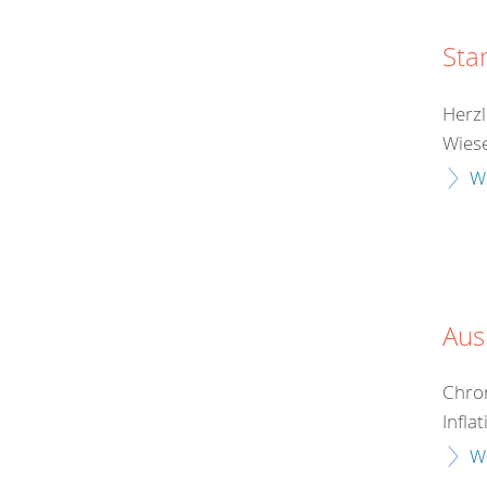
Sta
Herzl
Wiese
W
Aus
Chron
Infla
W