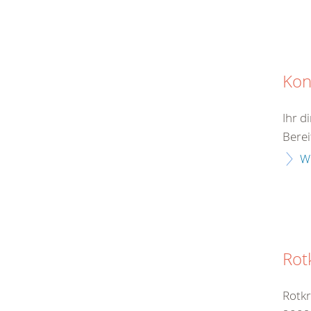
Kon
Ihr d
Berei
W
Rot
Rotkr