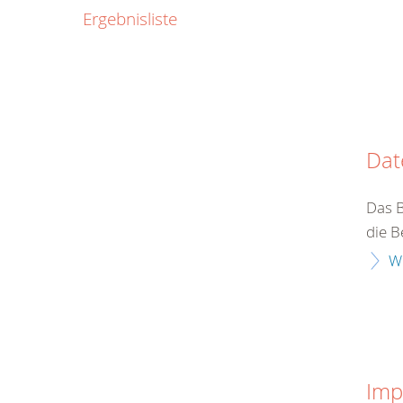
0800
Ergebnisliste
00
Infos fü
kostenf
rund um d
Dat
Das 
die B
W
Imp