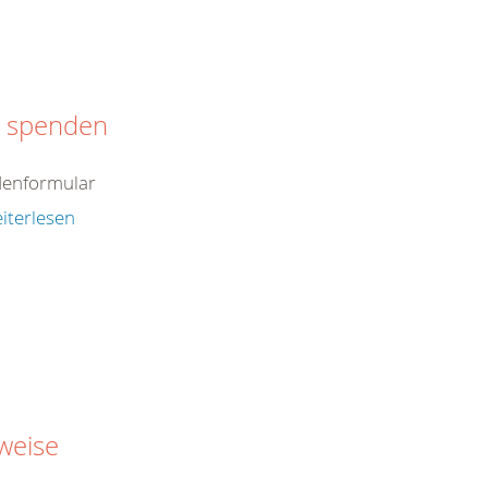
t spenden
enformular
iterlesen
weise