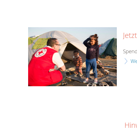
Jetz
Spend
We
Hin