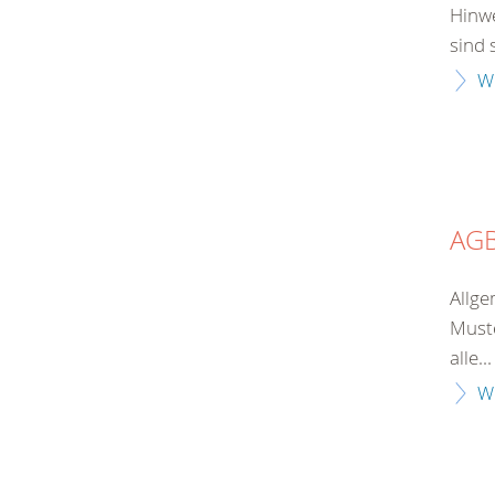
Hinwe
sind 
W
AG
Allge
Muste
alle...
W