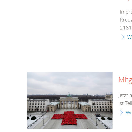
Impr
Kreuz
21813
W
Mitg
Jetzt
ist Te
We